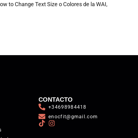
a How to Change Text Size o Colores de la WAI,
CONTACTO
+34698984418
enocfit@gmail.com
s