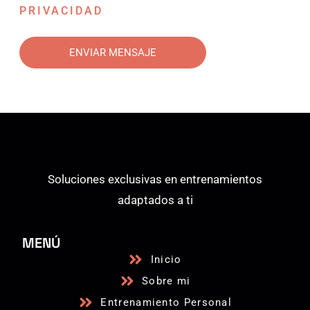
PRIVACIDAD
Por
favor,
deja
este
campo
vacío.
Soluciones exclusivas en entrenamientos
adaptados a ti
MENÚ
Inicio
Sobre mi
Entrenamiento Personal