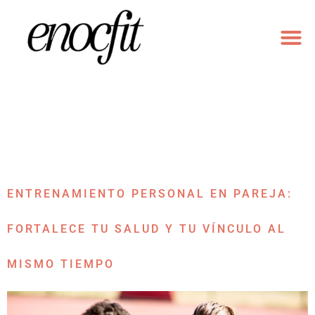
ENTRENAM
ENTRENAMIENTO DU
MODALI
ETIQUETA:
ENTRENAMIENTO
PERSONAL EN PAREJA SANT
CUGAT
ENTRENAMIENTO PERSONAL EN PAREJA:
FORTALECE TU SALUD Y TU VÍNCULO AL
MISMO TIEMPO